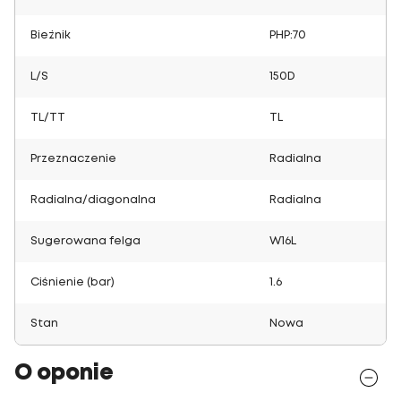
Bieżnik
PHP:70
L/S
150D
TL/TT
TL
Przeznaczenie
Radialna
Radialna/diagonalna
Radialna
Sugerowana felga
W16L
Ciśnienie (bar)
1.6
Stan
Nowa
O oponie