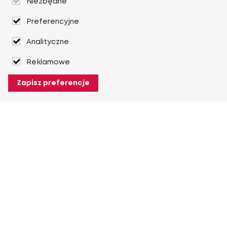
Niezbędne
Preferencyjne
Analityczne
Reklamowe
Zapisz preferencje
O Heuver
O Heuver
Gwarancji
Więcej O Heuver
Mój Heuver