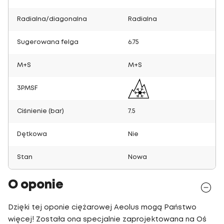
Radialna/diagonalna
Radialna
Sugerowana felga
6.75
M+S
M+S
3PMSF
Ciśnienie (bar)
7.5
Dętkowa
Nie
Stan
Nowa
O oponie
Dzięki tej oponie ciężarowej Aeolus mogą Państwo
więcej! Została ona specjalnie zaprojektowana na Oś