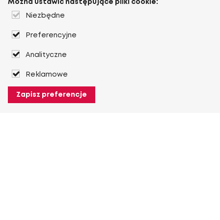
Można ustawić następujące pliki cookie:
Niezbędne
Preferencyjne
Analityczne
Reklamowe
Zapisz preferencje
O Heuver
O Heuver
Gwarancji
Więcej O Heuver
Mój Heuver