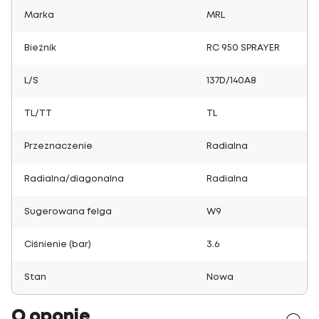
Marka
MRL
Bieżnik
RC 950 SPRAYER
L/S
137D/140A8
TL/TT
TL
Przeznaczenie
Radialna
Radialna/diagonalna
Radialna
Sugerowana felga
W9
Ciśnienie (bar)
3.6
Stan
Nowa
O oponie