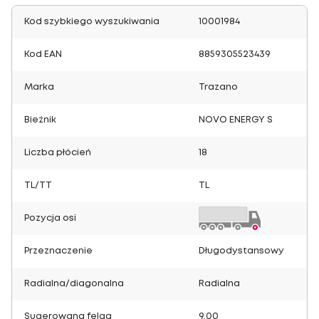
Kod szybkiego wyszukiwania
10001984
Kod EAN
8859305523439
Marka
Trazano
Bieżnik
NOVO ENERGY S
Liczba płócień
18
TL/TT
TL
Pozycja osi
Przeznaczenie
Długodystansowy
Radialna/diagonalna
Radialna
Sugerowana felga
9.00