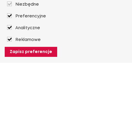
Niezbędne
Preferencyjne
Analityczne
Reklamowe
Zapisz preferencje
O Heuver
O Heuver
Gwarancji
Więcej O Heuver
Mój Heuver