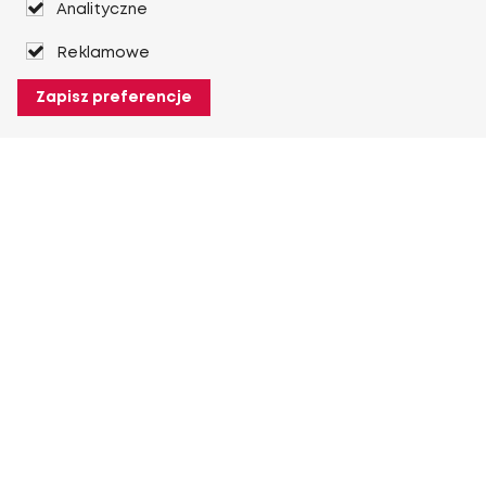
Analityczne
Reklamowe
Zapisz preferencje
O Heuver
O Heuver
Gwarancji
Więcej O Heuver