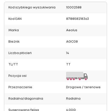
Kod szybkiego wyszukiwania
10002588
Kod EAN
8718858218363
Marka
Aeolus
Bieżnik
AGC08
Liczba płócień
14
TL/TT
TT
Pozycja osi
Przeznaczenie
Drogowe / terenowe
Radialna/diagonalna
Radialna
Sugerowana felga
6.00G