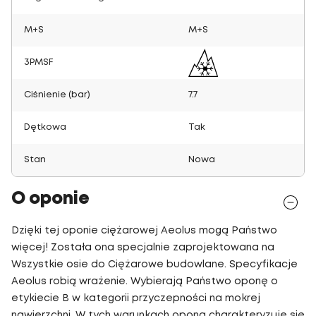
M+S
M+S
3PMSF
Ciśnienie (bar)
7.7
Dętkowa
Tak
Stan
Nowa
O oponie
Dzięki tej oponie ciężarowej Aeolus mogą Państwo
więcej! Została ona specjalnie zaprojektowana na
Wszystkie osie do Ciężarowe budowlane. Specyfikacje
Aeolus robią wrażenie. Wybierają Państwo oponę o
etykiecie B w kategorii przyczepności na mokrej
nawierzchni. W tych warunkach opona charakteryzuje się