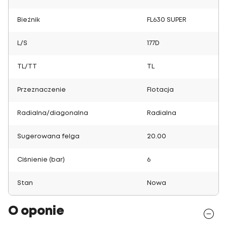
Bieżnik
FL630 SUPER
L/S
177D
TL/TT
TL
Przeznaczenie
Flotacja
Radialna/diagonalna
Radialna
Sugerowana felga
20.00
Ciśnienie (bar)
6
Stan
Nowa
O oponie