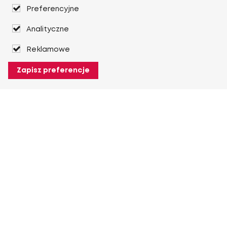
Preferencyjne
Analityczne
Reklamowe
Zapisz preferencje
O Heuver
O Heuver
Gwarancji
Więcej O Heuver
Mój Heuver
Logowanie