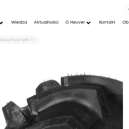
Wiedza
Aktualności
O Heuver
Kontakt
Obs
155A6/151A8 12PR TT