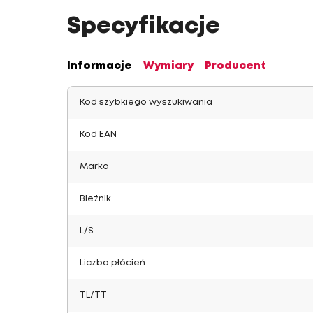
Specyfikacje
Informacje
Wymiary
Producent
Kod szybkiego wyszukiwania
Kod EAN
Marka
Bieżnik
L/S
Liczba płócień
TL/TT