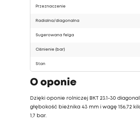
Przeznaczenie
Radialna/diagonalna
Sugerowana felga
Ciśnienie (bar)
Stan
O oponie
Dzięki oponie rolniczej BKT 23.1-30 diago
głębokość bieżnika 43 mm i wagę 156,72 kilo
1,7 bar.