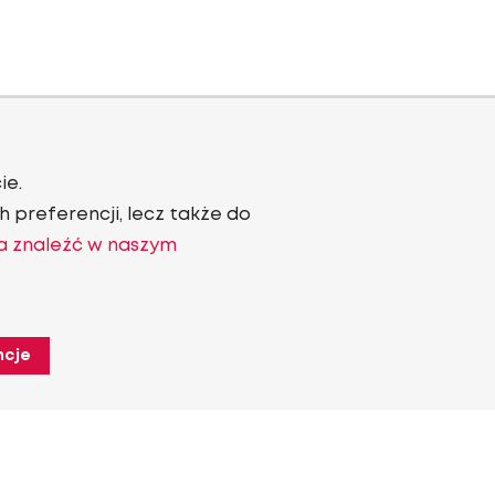
ie.
 preferencji, lecz także do
a znaleźć w naszym
ncje