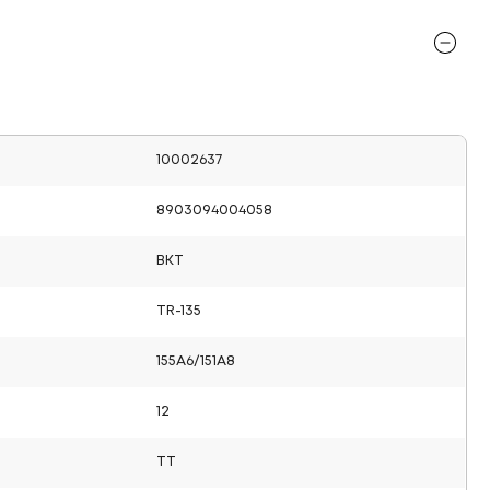
10002637
8903094004058
BKT
TR-135
155A6/151A8
12
TT