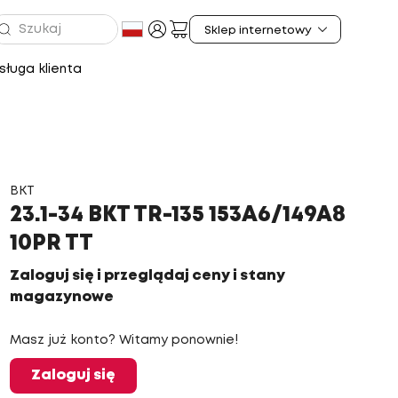
ługa klienta
BKT
23.1-34 BKT TR-135 153A6/149A8
10PR TT
Zaloguj się i przeglądaj ceny i stany
magazynowe
Masz już konto? Witamy ponownie!
Zaloguj się