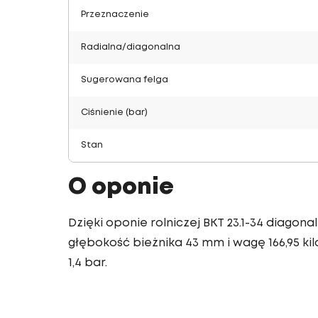
Przeznaczenie
Radialna/diagonalna
Sugerowana felga
Ciśnienie (bar)
Stan
O oponie
Dzięki oponie rolniczej BKT 23.1-34 diago
głębokość bieżnika 43 mm i wagę 166,95 kilo
1,4 bar.