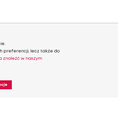
ie.
 preferencji, lecz także do
a znaleźć w naszym
ncje