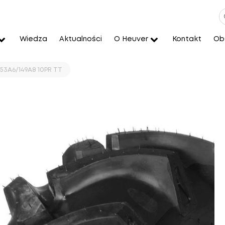
Wiedza
Aktualności
O Heuver
Kontakt
Obs
153A6/149A8 10PR TT