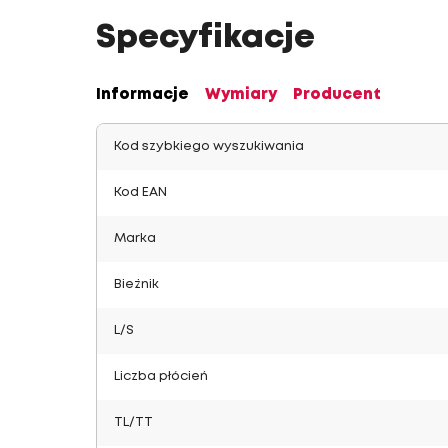
Specyfikacje
Informacje
Wymiary
Producent
Kod szybkiego wyszukiwania
Kod EAN
Marka
Bieżnik
L/S
Liczba płócień
TL/TT