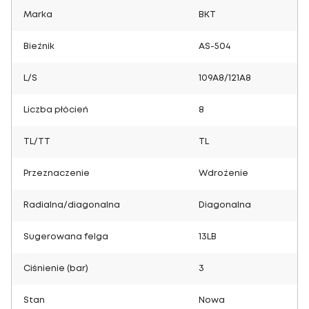
Marka
BKT
Bieżnik
AS-504
L/S
109A8/121A8
Liczba płócień
8
TL/TT
TL
Przeznaczenie
Wdrożenie
Radialna/diagonalna
Diagonalna
Sugerowana felga
13LB
Ciśnienie (bar)
3
Stan
Nowa