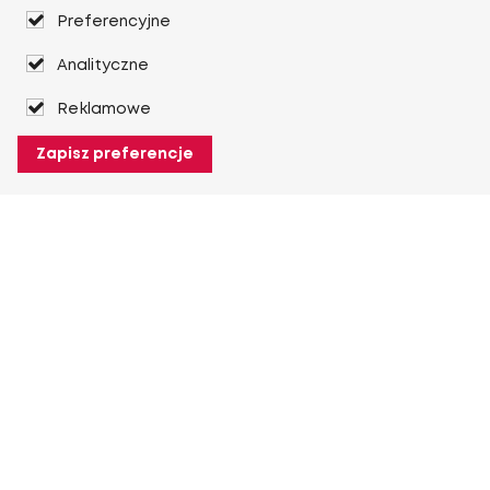
Preferencyjne
Analityczne
Reklamowe
Zapisz preferencje
O Heuver
O Heuver
Gwarancji
Więcej O Heuver