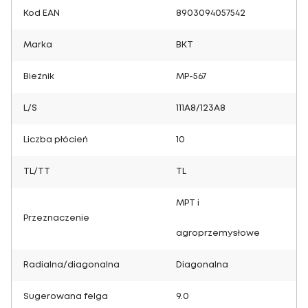
Kod EAN
8903094057542
Marka
BKT
Bieżnik
MP-567
L/S
111A8/123A8
Liczba płócień
10
TL/TT
TL
MPT i
Przeznaczenie
agroprzemysłowe
Radialna/diagonalna
Diagonalna
Sugerowana felga
9.0