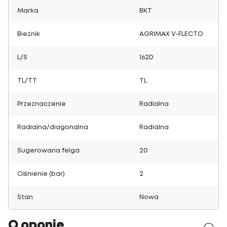
Marka
BKT
Bieżnik
AGRIMAX V-FLECTO
L/S
162D
TL/TT
TL
Przeznaczenie
Radialna
Radialna/diagonalna
Radialna
Sugerowana felga
20
Ciśnienie (bar)
2
Stan
Nowa
O oponie