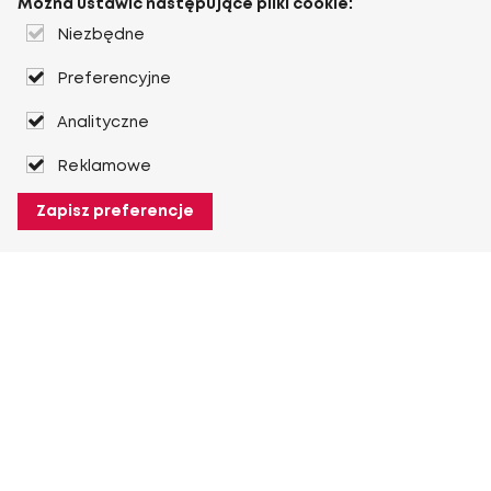
Można ustawić następujące pliki cookie:
Niezbędne
Preferencyjne
Analityczne
Reklamowe
Zapisz preferencje
O Heuver
O Heuver
Gwarancji
Więcej O Heuver
Mój Heuver