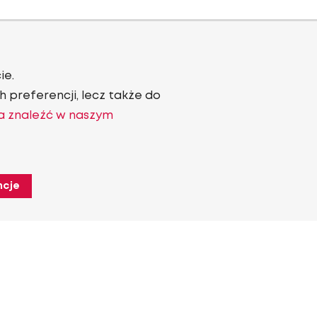
ie.
 preferencji, lecz także do
a znaleźć w naszym
ncje