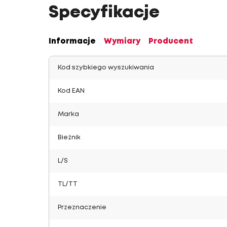
Specyfikacje
Informacje
Wymiary
Producent
Kod szybkiego wyszukiwania
Kod EAN
Marka
Bieżnik
L/S
TL/TT
Przeznaczenie