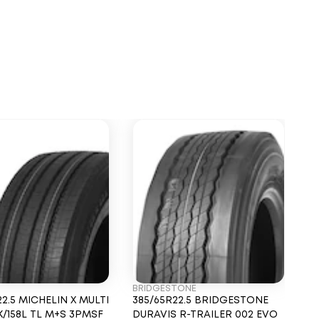
BRIDGESTONE
T
22.5 MICHELIN X MULTI
385/65R22.5 BRIDGESTONE
3
4K/158L TL M+S 3PMSF
DURAVIS R-TRAILER 002 EVO
TR