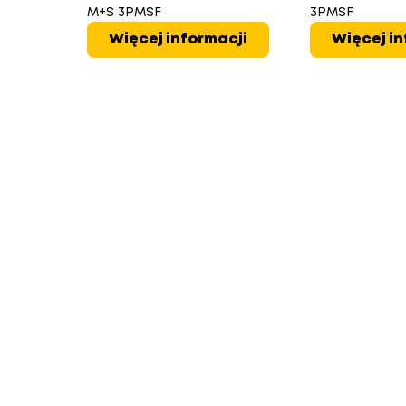
M+S 3PMSF
3PMSF
Więcej informacji
Więcej in