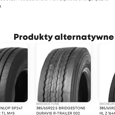
.
Produkty alternatywne
BRIDGESTONE
MICHELIN
UNLOP SP247
385/65R22.5 BRIDGESTONE
385/65R
R TL M+S
DURAVIS R-TRAILER 002
HL Z 16