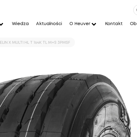
Wiedza
Aktualności
O Heuver
Kontakt
Obs
LIN X MULTI HL T 164K TL M+S 3PMSF