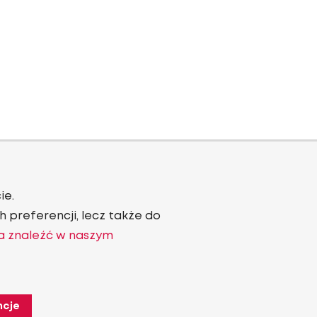
ie.
 preferencji, lecz także do
a znaleźć w naszym
ncje