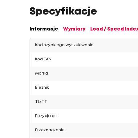
Specyfikacje
Informacje
Wymiary
Load / Speed Inde
Kod szybkiego wyszukiwania
Kod EAN
Marka
Bieżnik
TL/TT
Pozycja osi
Przeznaczenie