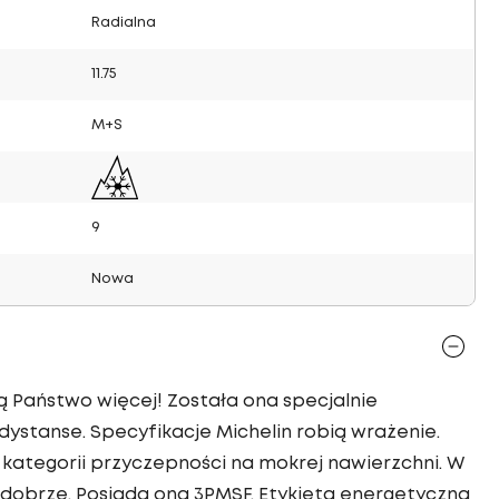
Radialna
11.75
M+S
9
Nowa
ą Państwo więcej! Została ona specjalnie
ystanse. Specyfikacje Michelin robią wrażenie.
kategorii przyczepności na mokrej nawierzchni. W
dobrze. Posiada ona 3PMSF. Etykieta energetyczna