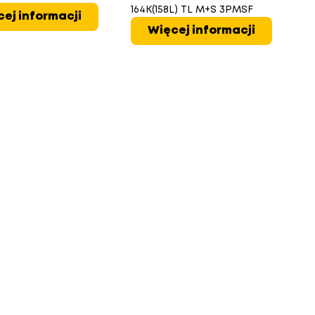
164K(158L) TL M+S 3PMSF
3
ej informacji
Więcej informacji