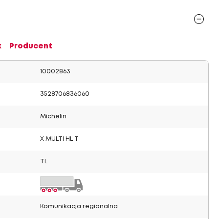
x
Producent
10002863
3528706836060
Michelin
X MULTI HL T
TL
Komunikacja regionalna