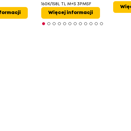
160K/158L TL M+S 3PMSF
Więc
formacji
Więcej informacji