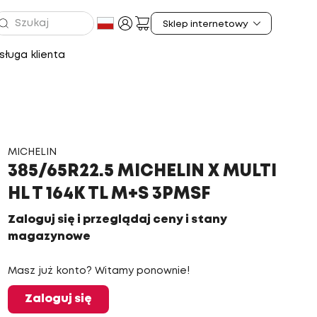
ługa klienta
MICHELIN
385/65R22.5 MICHELIN X MULTI
HL T 164K TL M+S 3PMSF
Zaloguj się i przeglądaj ceny i stany
magazynowe
Masz już konto? Witamy ponownie!
Zaloguj się