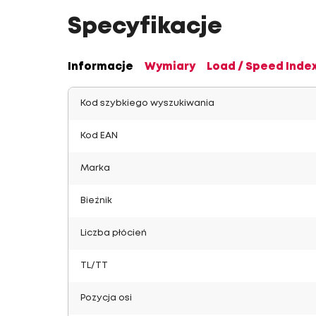
Specyfikacje
Informacje
Wymiary
Load / Speed Inde
Kod szybkiego wyszukiwania
Kod EAN
Marka
Bieżnik
Liczba płócień
TL/TT
Pozycja osi