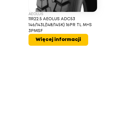
AEOLUS
11R22.5 AEOLUS ADC53
146/143L(148/145K) 16PR TL M+S
3PMSF
Więcej informacji