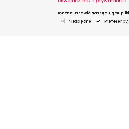
oświadczeniu o prywatności
Można ustawić następujące pliki
Niezbędne
Preferency
O Heuver
O Heuver
Gwarancji
Więcej O Heuver