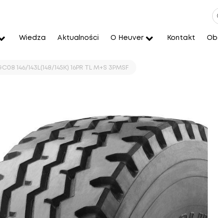
Wiedza
Aktualności
O Heuver
Kontakt
Obs
C08 146/143L(148/145K) 16PR TL M+S 3PMSF