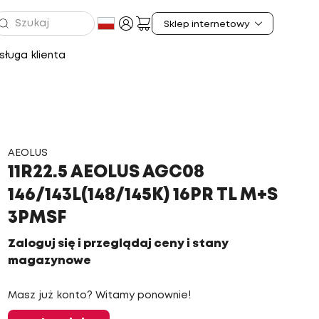
ługa klienta
AEOLUS
11R22.5 AEOLUS AGC08
146/143L(148/145K) 16PR TL M+S
3PMSF
Zaloguj się i przeglądaj ceny i stany
magazynowe
Masz już konto? Witamy ponownie!