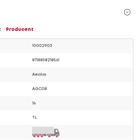
x
Producent
10002903
8718858218561
Aeolus
AGC08
16
TL