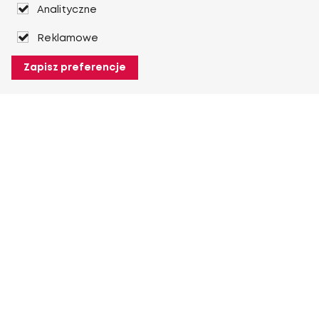
Analityczne
Reklamowe
Zapisz preferencje
O Heuver
O Heuver
Gwarancji
Więcej O Heuver