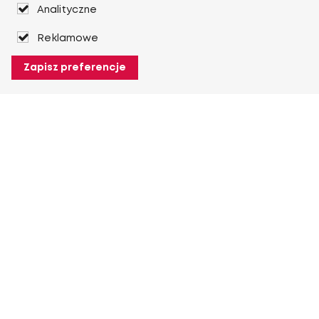
Analityczne
Reklamowe
Zapisz preferencje
O Heuver
O Heuver
Gwarancji
Więcej O Heuver