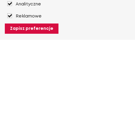
Analityczne
Reklamowe
Zapisz preferencje
O Heuver
O Heuver
Gwarancji
Więcej O Heuver