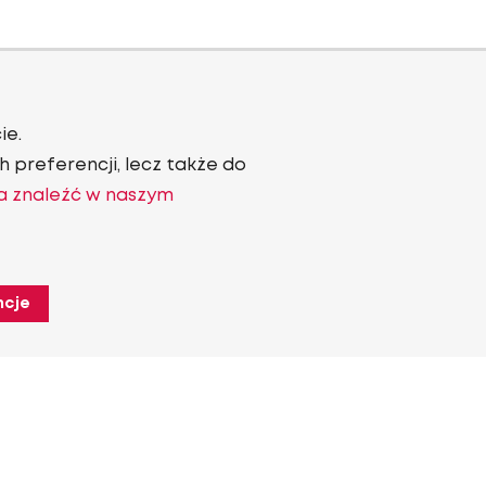
ie.
 preferencji, lecz także do
a znaleźć w naszym
ncje