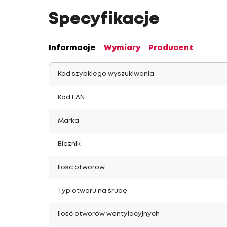
Specyfikacje
Informacje
Wymiary
Producent
Kod szybkiego wyszukiwania
Kod EAN
Marka
Bieżnik
Ilość otworów
Typ otworu na śrubę
Ilość otworów wentylacyjnych