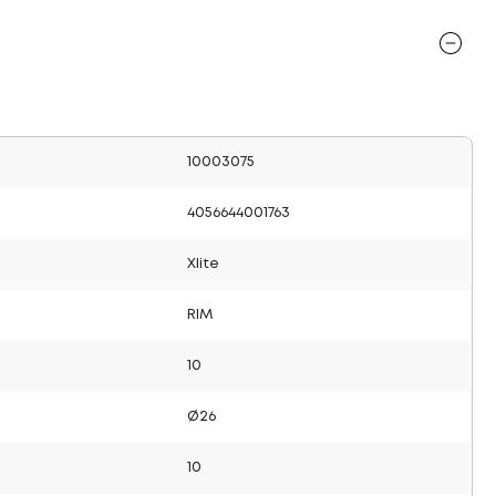
10003075
4056644001763
Xlite
RIM
10
Ø26
10