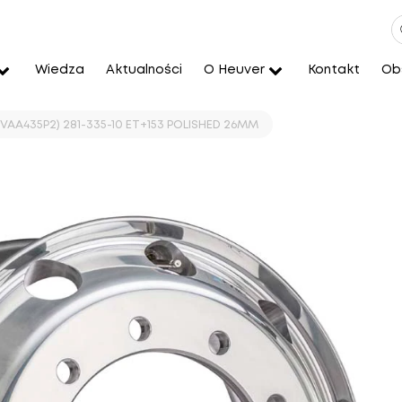
Wiedza
Aktualności
O Heuver
Kontakt
Obs
CVAA435P2) 281-335-10 ET+153 POLISHED 26MM