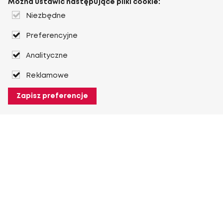
Można ustawić następujące pliki cookie:
Niezbędne
Preferencyjne
Analityczne
Reklamowe
Zapisz preferencje
O Heuver
O Heuver
Gwarancji
Więcej O Heuver
Mój Heuver