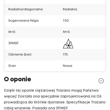
Radialna/diagonalna
Radialna
Sugerowana felga
7.50
M+S
M+S
3PMSF
Ciśnienie (bar)
7.75
Stan
Nowa
O oponie
Dzięki tej oponie ciężarowej Trazano mogą Państwo
więcej! Została ona specjalnie zaprojektowana na Oś
prowadząca do Krótkie dystanse. Specyfikacje Trazano
robią wrażenie. Posiada ona 3PMSF.