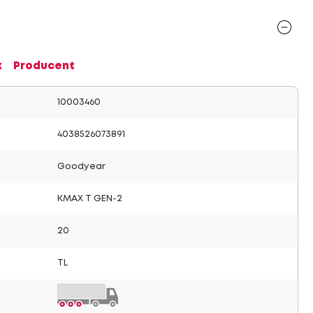
x
Producent
10003460
4038526073891
Goodyear
KMAX T GEN-2
20
TL