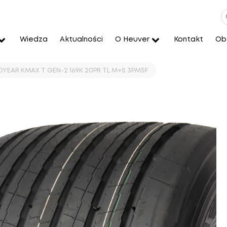
Wiedza
Aktualności
O Heuver
Kontakt
Obs
YEAR KMAX T GEN-2 169K 20PR TL M+S 3PMSF