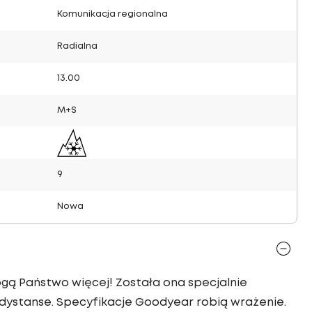
Komunikacja regionalna
Radialna
13.00
M+S
9
Nowa
gą Państwo więcej! Została ona specjalnie
dystanse. Specyfikacje Goodyear robią wrażenie.