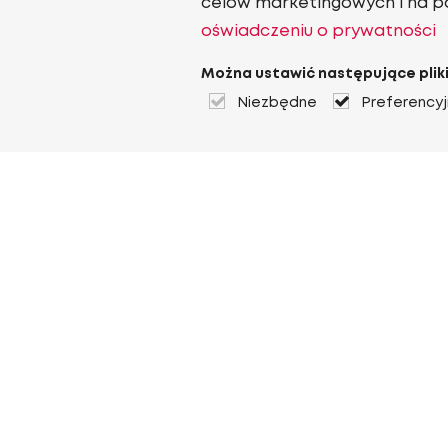
celów marketingowych i na p
oświadczeniu o prywatności
Można ustawić następujące pliki
Niezbędne
Preferency
O Heuver
O Heuver
Gwarancji
Więcej O Heuver