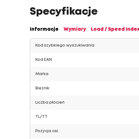
Specyfikacje
Informacje
Wymiary
Load / Speed Inde
Kod szybkiego wyszukiwania
Kod EAN
Marka
Bieżnik
Liczba płócień
TL/TT
Pozycja osi