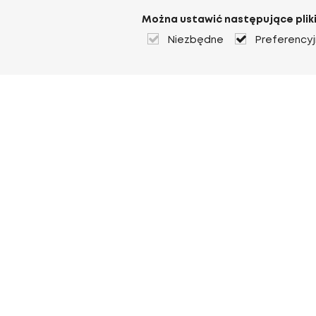
Można ustawić następujące pliki
Niezbędne
Preferency
O Heuver
O Heuver
Gwarancji
Więcej O Heuver