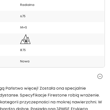
Radialna
6.75
M+S
8.75
Nowa
gą Państwo więcej! Została ona specjalnie
ystanse. Specyfikacje Firestone robią wrażenie.
kategorii przyczepności na mokrej nawierzchni. W
bardzo dobre. Posiada ona 3PMSF. Etykieta