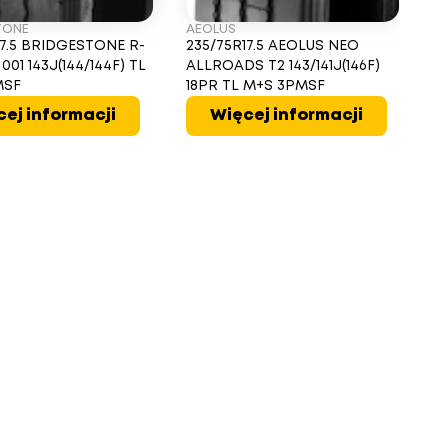
TONE
AEOLUS
17.5 BRIDGESTONE R-
235/75R17.5 AEOLUS NEO
001 143J(144/144F) TL
ALLROADS T2 143/141J(146F)
MSF
18PR TL M+S 3PMSF
ej informacji
Więcej informacji