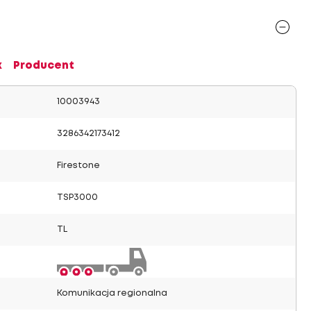
x
Producent
10003943
3286342173412
Firestone
TSP3000
TL
Komunikacja regionalna