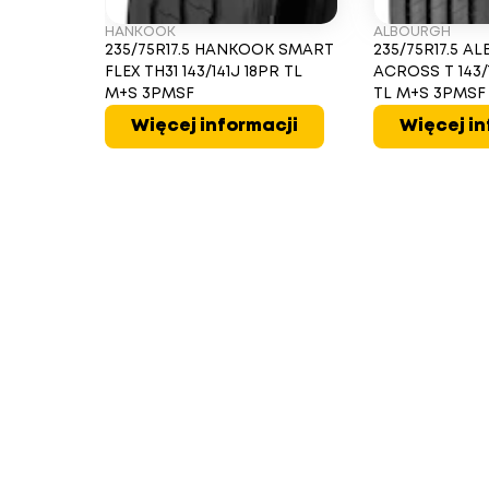
HANKOOK
ALBOURGH
235/75R17.5 HANKOOK SMART
235/75R17.5 
FLEX TH31 143/141J 18PR TL
ACROSS T 143/1
M+S 3PMSF
TL M+S 3PMSF
Więcej informacji
Więcej in