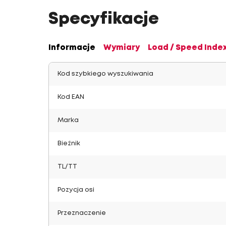
Specyfikacje
Informacje
Wymiary
Load / Speed Inde
Kod szybkiego wyszukiwania
Kod EAN
Marka
Bieżnik
TL/TT
Pozycja osi
Przeznaczenie