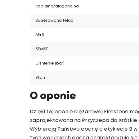
Radialna/diagonalna
Sugerowana felga
M+S
3PMSF
Ciśnienie (bar)
Stan
O oponie
Dzięki tej oponie ciężarowej Firestone mo
zaprojektowana na Przyczepa do Krótkie d
Wybierają Państwo oponę o etykiecie B w 
tych warunkach opona charakteryzuje się 