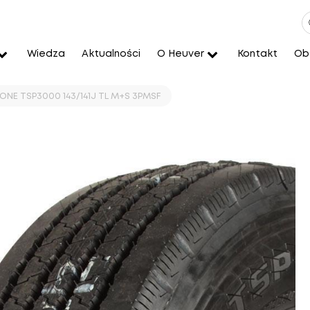
Wiedza
Aktualności
O Heuver
Kontakt
Obs
TONE TSP3000 143/141J TL M+S 3PMSF