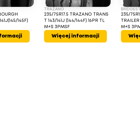
TRAZANO
BRIDGES
ALBOURGH
235/75R17.5 TRAZANO TRANS
235/75R
41J(145/145F)
T 143/141J (144/144F) 16PR TL
TRAILER 
M+S 3PMSF
M+S 3P
formacji
Więcej informacji
Więc