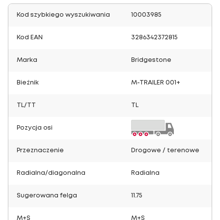
Kod szybkiego wyszukiwania
10003985
Kod EAN
3286342372815
Marka
Bridgestone
Bieżnik
M-TRAILER 001+
TL/TT
TL
Pozycja osi
Przeznaczenie
Drogowe / terenowe
Radialna/diagonalna
Radialna
Sugerowana felga
11.75
M+S
M+S