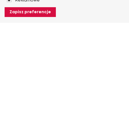
Reklamowe
Zapisz preferencje
O Heuver
O Heuver
Gwarancji
Więcej O Heuver
Mój Heuver
Logowanie
Rejestracja
Więcej Mój Heuver