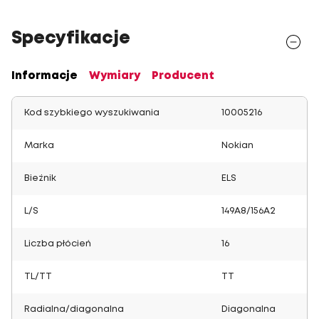
Specyfikacje
Informacje
Wymiary
Producent
Kod szybkiego wyszukiwania
10005216
Marka
Nokian
Bieżnik
ELS
L/S
149A8/156A2
Liczba płócień
16
TL/TT
TT
Radialna/diagonalna
Diagonalna