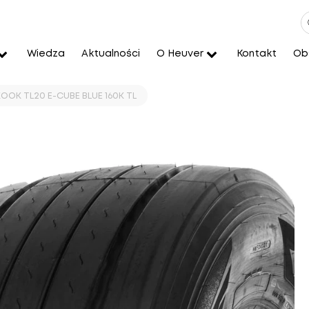
Wiedza
Aktualności
O Heuver
Kontakt
Obs
OOK TL20 E-CUBE BLUE 160K TL