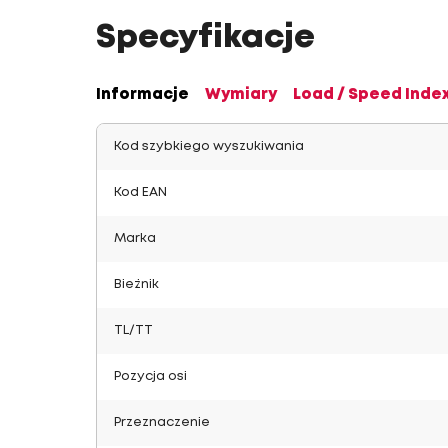
Specyfikacje
Informacje
Wymiary
Load / Speed Inde
Kod szybkiego wyszukiwania
Kod EAN
Marka
Bieżnik
TL/TT
Pozycja osi
Przeznaczenie