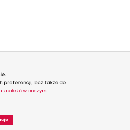
ie.
 preferencji, lecz także do
a znaleźć w naszym
ncje