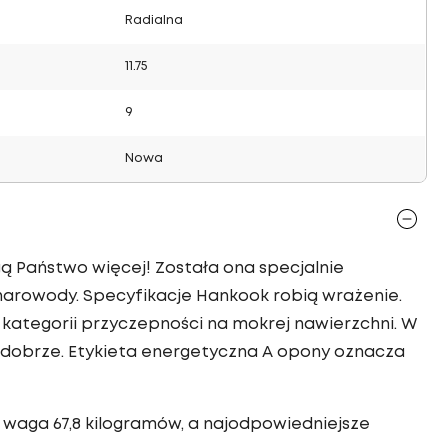
Radialna
11.75
9
Nowa
ą Państwo więcej! Została ona specjalnie
arowody. Specyfikacje Hankook robią wrażenie.
kategorii przyczepności na mokrej nawierzchni. W
 dobrze. Etykieta energetyczna A opony oznacza
 waga 67,8 kilogramów, a najodpowiedniejsze