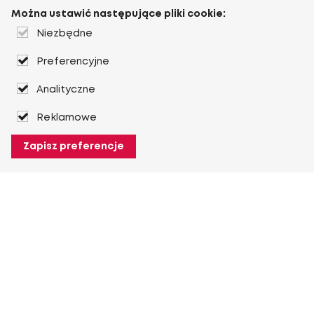
Można ustawić następujące pliki cookie:
Niezbędne
Preferencyjne
Analityczne
Reklamowe
Zapisz preferencje
O Heuver
O Heuver
Gwarancji
Więcej O Heuver
Mój Heuver