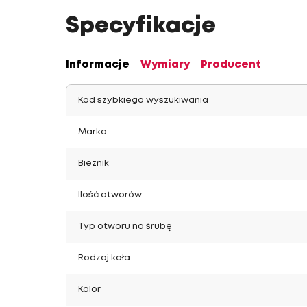
Specyfikacje
Informacje
Wymiary
Producent
Kod szybkiego wyszukiwania
Marka
Bieżnik
Ilość otworów
Typ otworu na śrubę
Rodzaj koła
Kolor