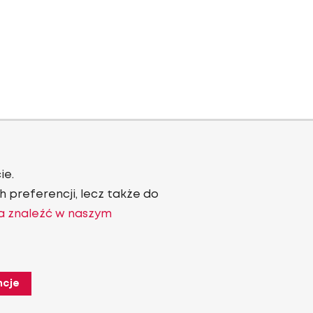
ie.
 preferencji, lecz także do
a znaleźć w naszym
ncje