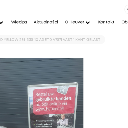
Wiedza
Aktualności
O Heuver
Kontakt
Obs
D YELLOW 281-335-10 A3 ET0 V7571 VAST 1 KANT GELAST