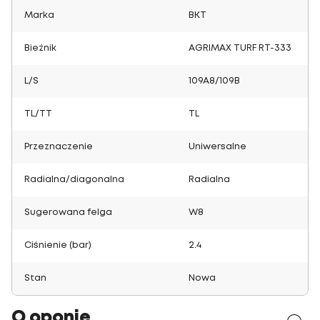
Marka
BKT
Bieżnik
AGRIMAX TURF RT-333
L/S
109A8/109B
TL/TT
TL
Przeznaczenie
Uniwersalne
Radialna/diagonalna
Radialna
Sugerowana felga
W8
Ciśnienie (bar)
2.4
Stan
Nowa
O oponie