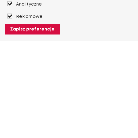
Analityczne
Reklamowe
Zapisz preferencje
O Heuver
O Heuver
Gwarancji
Więcej O Heuver