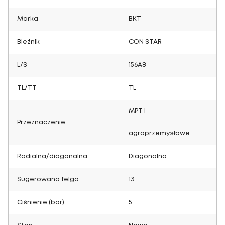
Marka
BKT
Bieżnik
CON STAR
L/S
156A8
TL/TT
TL
MPT i
Przeznaczenie
agroprzemysłowe
Radialna/diagonalna
Diagonalna
Sugerowana felga
13
Ciśnienie (bar)
5