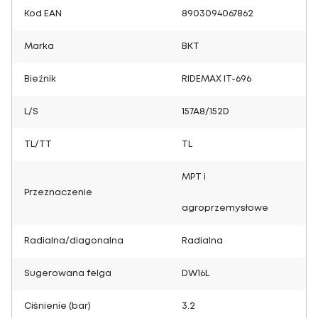
Kod EAN
8903094067862
Marka
BKT
Bieżnik
RIDEMAX IT-696
L/S
157A8/152D
TL/TT
TL
MPT i
Przeznaczenie
agroprzemysłowe
Radialna/diagonalna
Radialna
Sugerowana felga
DW16L
Ciśnienie (bar)
3.2