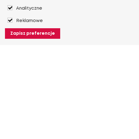
Analityczne
Reklamowe
Zapisz preferencje
O Heuver
O Heuver
Gwarancji
Więcej O Heuver
Mój Heuver
Logowanie
Rejestracja