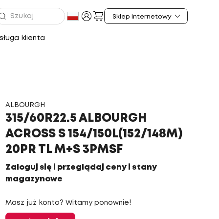
ługa klienta
ALBOURGH
315/60R22.5 ALBOURGH
ACROSS S 154/150L(152/148M)
20PR TL M+S 3PMSF
Zaloguj się i przeglądaj ceny i stany
magazynowe
Masz już konto? Witamy ponownie!