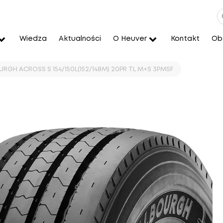
Wiedza
Aktualności
O Heuver
Kontakt
Obs
URGH ACROSS S 154/150L(152/148M) 20PR TL M+S 3PMSF