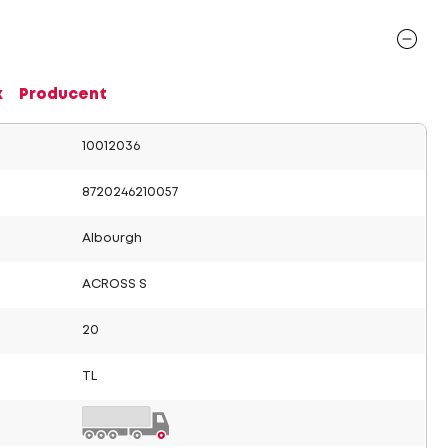
x
Producent
10012036
8720246210057
Albourgh
ACROSS S
20
TL