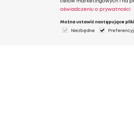
celów marketingowych i na p
oświadczeniu o prywatności
Można ustawić następujące pliki
Niezbędne
Preferency
O Heuver
O Heuver
Gwarancji
Więcej O Heuver