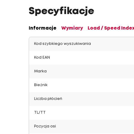
Specyfikacje
Informacje
Wymiary
Load / Speed Inde
Kod szybkiego wyszukiwania
Kod EAN
Marka
Bieżnik
Liczba płócień
TL/TT
Pozycja osi