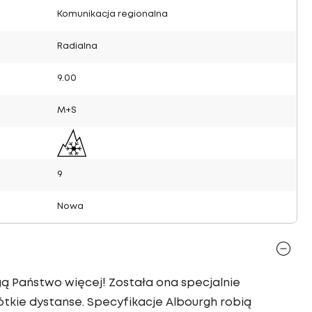
Komunikacja regionalna
Radialna
9.00
M+S
9
Nowa
gą Państwo więcej! Została ona specjalnie
kie dystanse. Specyfikacje Albourgh robią