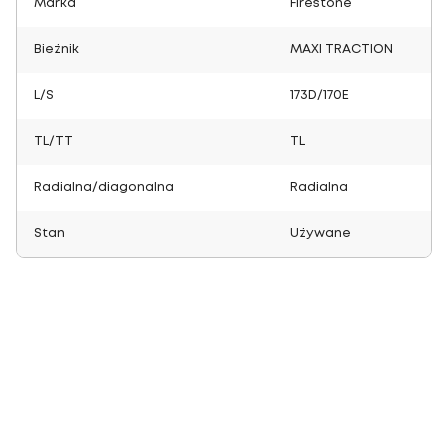
Marka
Firestone
Bieżnik
MAXI TRACTION
L/S
173D/170E
TL/TT
TL
Radialna/diagonalna
Radialna
Stan
Używane