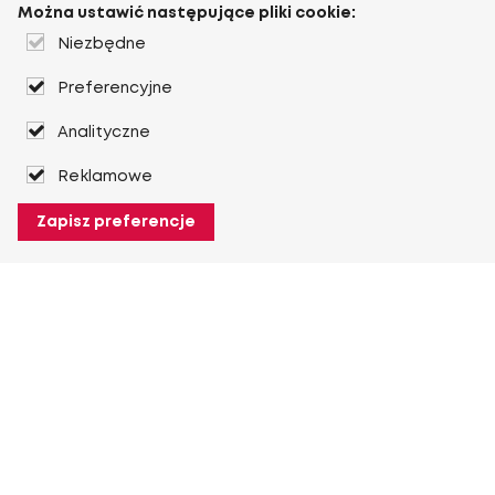
Można ustawić następujące pliki cookie:
Niezbędne
Preferencyjne
Analityczne
Reklamowe
Zapisz preferencje
O Heuver
O Heuver
Gwarancji
Więcej O Heuver
Mój Heuver