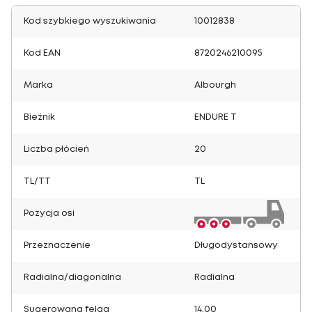
Kod szybkiego wyszukiwania
10012838
Kod EAN
8720246210095
Marka
Albourgh
Bieżnik
ENDURE T
Liczba płócień
20
TL/TT
TL
Pozycja osi
Przeznaczenie
Długodystansowy
Radialna/diagonalna
Radialna
Sugerowana felga
14.00