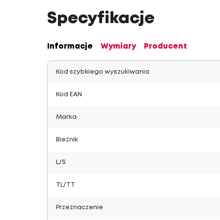
Specyfikacje
Informacje
Wymiary
Producent
Kod szybkiego wyszukiwania
Kod EAN
Marka
Bieżnik
L/S
TL/TT
Przeznaczenie