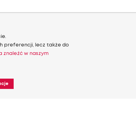
ie.
 preferencji, lecz także do
a znaleźć w naszym
ncje