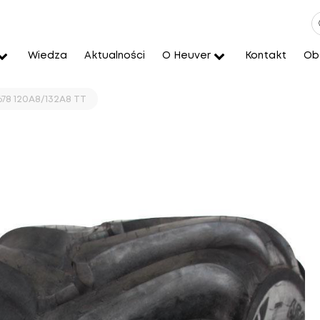
Wiedza
Aktualności
O Heuver
Kontakt
Obs
678 120A8/132A8 TT