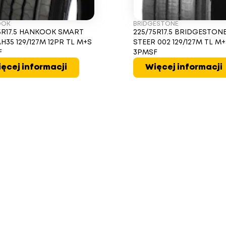
OOK
BRIDGESTONE
5R17.5 HANKOOK SMART
225/75R17.5 BRIDGESTONE
AH35 129/127M 12PR TL M+S
STEER 002 129/127M TL M
F
3PMSF
ęcej informacji
Więcej informacji