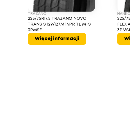
TRAZANO
HANK
225/75R17.5 TRAZANO NOVO
225/7
TRANS S 129/127M 14PR TL M+S
FLEX 
3PMSF
3PMS
Więcej informacji
Wi