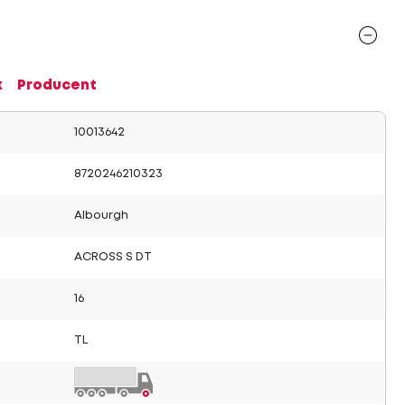
x
Producent
10013642
8720246210323
Albourgh
ACROSS S DT
16
TL