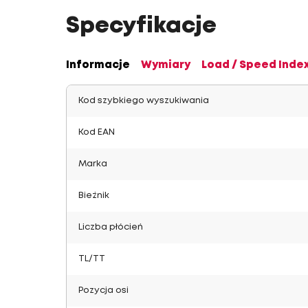
Specyfikacje
Informacje
Wymiary
Load / Speed Inde
Kod szybkiego wyszukiwania
Kod EAN
Marka
Bieżnik
Liczba płócień
TL/TT
Pozycja osi