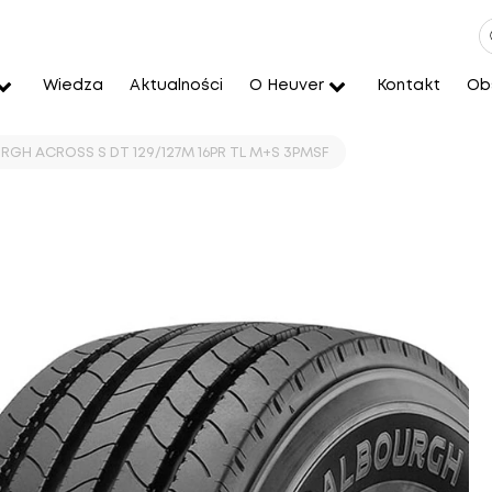
Wiedza
Aktualności
O Heuver
Kontakt
Obs
URGH ACROSS S DT 129/127M 16PR TL M+S 3PMSF