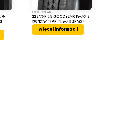
GOODYEAR
 R-
225/75R17.5 GOODYEAR KMAX S
+S
129/127M 12PR TL M+S 3PMSF
Więcej informacji