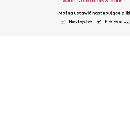
oświadczeniu o prywatności
Można ustawić następujące pliki
Niezbędne
Preferency
O Heuver
O Heuver
Gwarancji
Więcej O Heuver