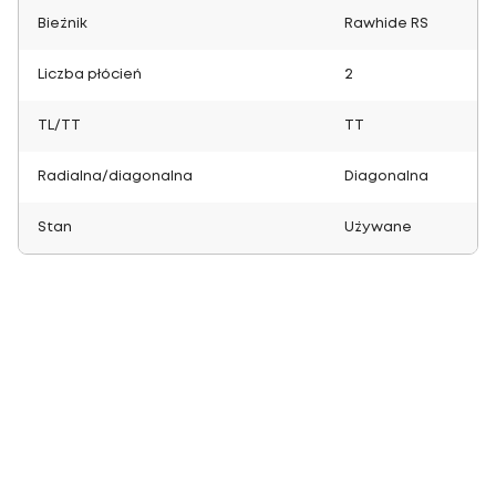
Bieżnik
Rawhide RS
Liczba płócień
2
TL/TT
TT
Radialna/diagonalna
Diagonalna
Stan
Używane