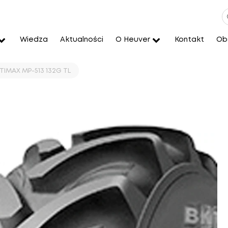
Wiedza
Aktualności
O Heuver
Kontakt
Obs
TIMAX MP-513 132G TL