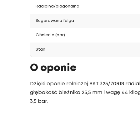
Radialna/diagonalna
Sugerowana felga
Ciśnienie (bar)
Stan
O oponie
Dzięki oponie rolniczej BKT 325/70R18 rad
głębokość bieżnika 25,5 mm i wagę 44 kilog
3,5 bar.