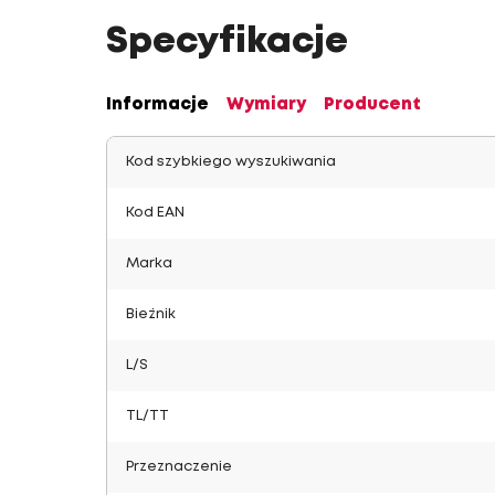
Specyfikacje
Informacje
Wymiary
Producent
Kod szybkiego wyszukiwania
Kod EAN
Marka
Bieżnik
L/S
TL/TT
Przeznaczenie