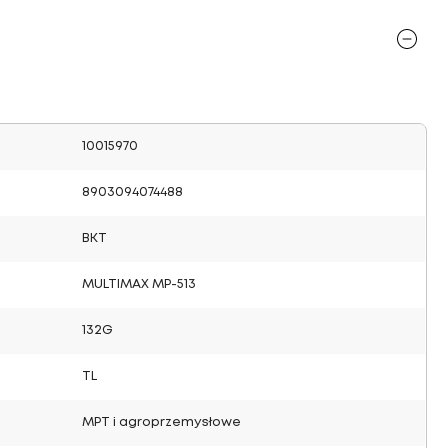
10015970
8903094074488
BKT
MULTIMAX MP-513
132G
TL
MPT i agroprzemysłowe