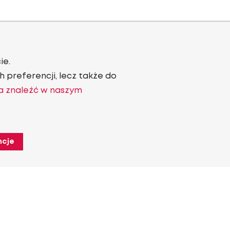
ie.
 preferencji, lecz także do
a znaleźć w naszym
ncje