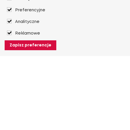
Preferencyjne
Analityczne
Reklamowe
Zapisz preferencje
O Heuver
O Heuver
Gwarancji
Więcej O Heuver
Mój Heuver
Logowanie