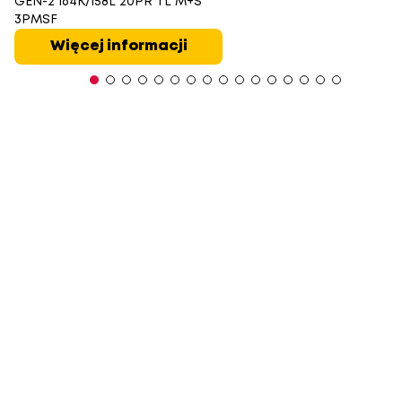
GEN-2 164K/158L 20PR TL M+S
3PMSF
Więcej informacji