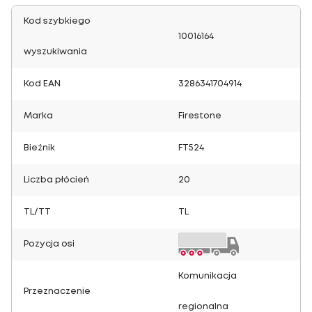
Kod szybkiego
10016164
wyszukiwania
Kod EAN
3286341704914
Marka
Firestone
Bieżnik
FT524
Liczba płócień
20
TL/TT
TL
Pozycja osi
Komunikacja
Przeznaczenie
regionalna