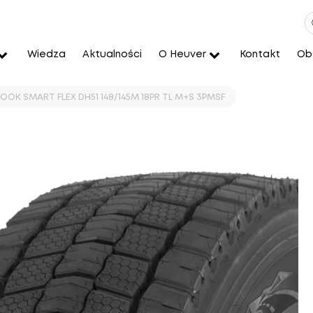
Wiedza
Aktualności
O Heuver
Kontakt
Obs
OOK SMART FLEX DH51 148/145M 18PR TL M+S 3PMSF