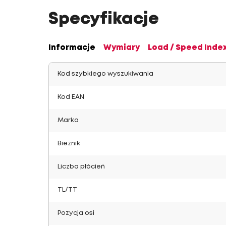
Specyfikacje
Informacje
Wymiary
Load / Speed Inde
Kod szybkiego wyszukiwania
Kod EAN
Marka
Bieżnik
Liczba płócień
TL/TT
Pozycja osi