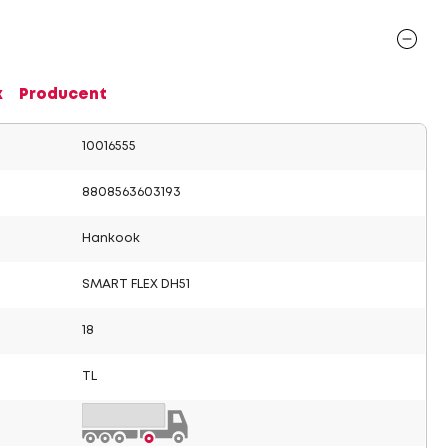
x
Producent
10016555
8808563603193
Hankook
SMART FLEX DH51
18
TL