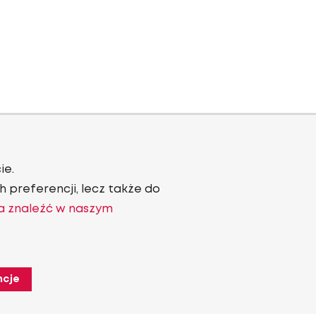
ie.
 preferencji, lecz także do
a znaleźć w naszym
ncje