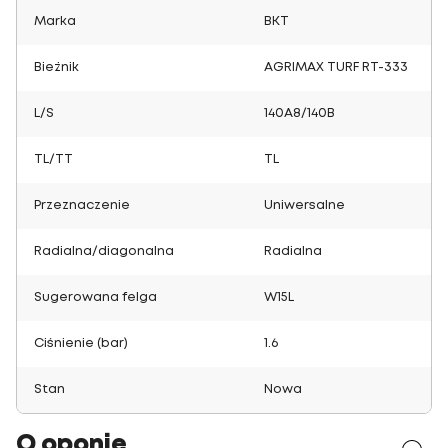
Marka
BKT
Bieżnik
AGRIMAX TURF RT-333
L/S
140A8/140B
TL/TT
TL
Przeznaczenie
Uniwersalne
Radialna/diagonalna
Radialna
Sugerowana felga
W15L
Ciśnienie (bar)
1.6
Stan
Nowa
O oponie