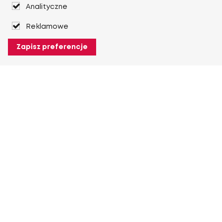
Analityczne
Reklamowe
Zapisz preferencje
O Heuver
O Heuver
Gwarancji
Więcej O Heuver