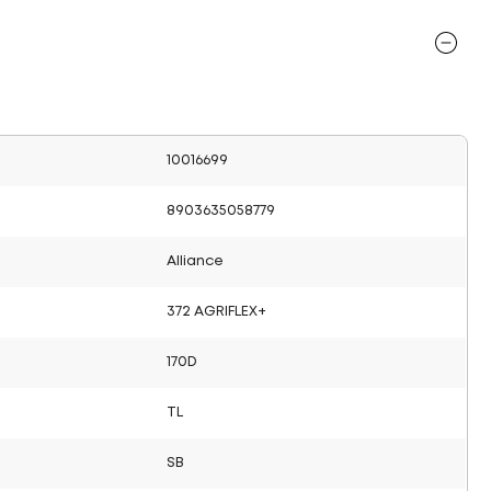
10016699
8903635058779
Alliance
372 AGRIFLEX+
170D
TL
SB