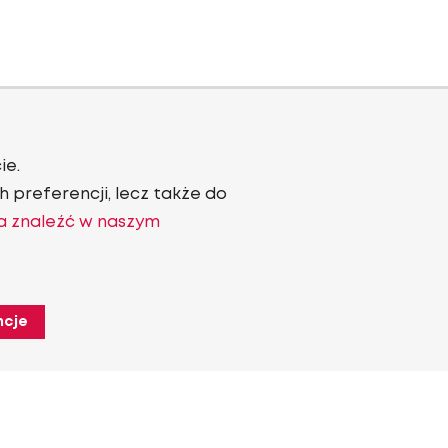
ie.
 preferencji, lecz także do
a znaleźć w naszym
ncje