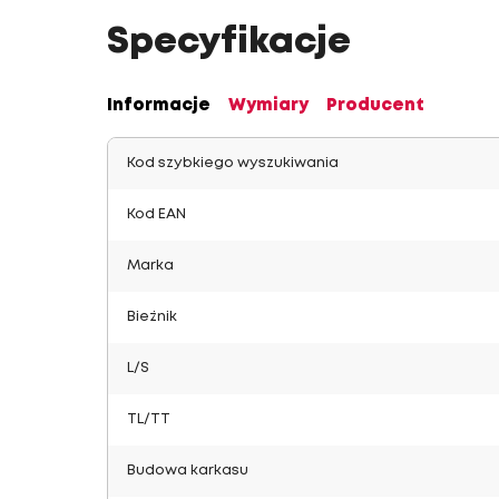
Specyfikacje
Informacje
Wymiary
Producent
Kod szybkiego wyszukiwania
Kod EAN
Marka
Bieżnik
L/S
TL/TT
Budowa karkasu