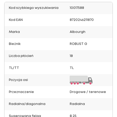
Kod szybkiego wyszukiwania
10017588
Kod EAN
8720246211870
Marka
Albourgh
Bieżnik
ROBUST G
Liczba płócień
18
TL/TT
TL
Pozycja osi
Przeznaczenie
Drogowe / terenowe
Radialna/diagonalna
Radialna
Sugerowana felga
8.25