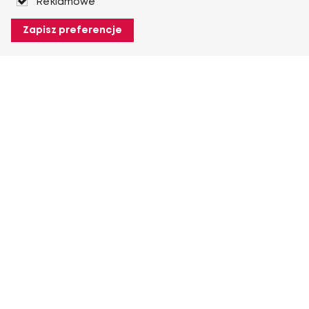
Reklamowe
Zapisz preferencje
O Heuver
O Heuver
Gwarancji
Więcej O Heuver
Mój Heuver