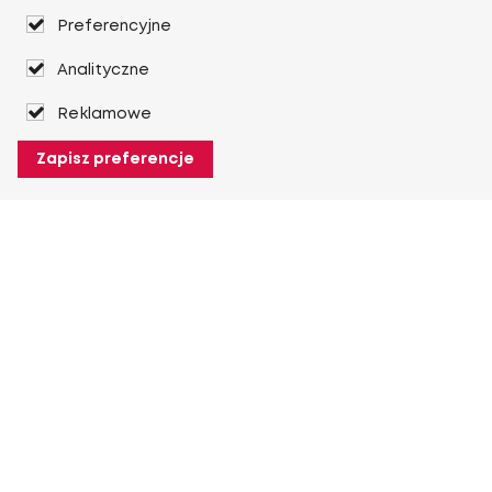
Preferencyjne
Analityczne
Reklamowe
Zapisz preferencje
O Heuver
O Heuver
Gwarancji
Więcej O Heuver