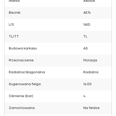
Marka
Aeolus
Bieżnik
AE74
L/S
165D
TL/TT
TL
Budowa karkasu
AS
Przeznaczenie
Flotacja
Radialna/diagonalna
Radialna
Sugerowana felga
16.00
Ciśnienie (bar)
4
Zamontowana
Na feldze