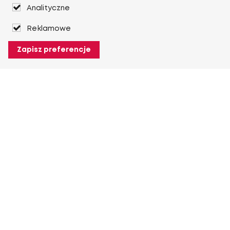
Analityczne
Reklamowe
Zapisz preferencje
O Heuver
O Heuver
Gwarancji
Więcej O Heuver