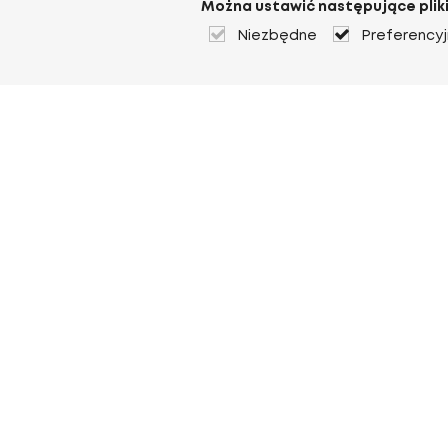
Można ustawić następujące pliki
Niezbędne
Preferency
O Heuver
O Heuver
Gwarancji
Więcej O Heuver
Mój Heuver