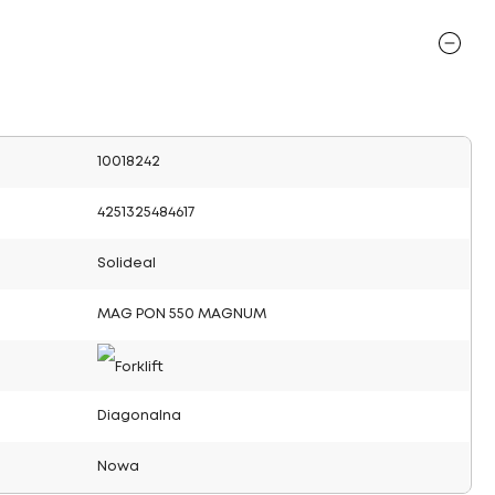
10018242
4251325484617
Solideal
MAG PON 550 MAGNUM
Diagonalna
Nowa