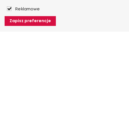
Reklamowe
Zapisz preferencje
O Heuver
O Heuver
Gwarancji
Więcej O Heuver
Mój Heuver