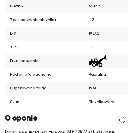
Bieżnik
MHA2
Zastosowanie bieżnika
L-3
L/S
195A2
TL/TT
TL
Przeznaczenie
Radialna/diagonalna
Radialna
Sugerowana felga
19.50
Stan
Bieżnikowana
O oponie
Dzięki oponie przemysłowej 23.5R25 Maxfield mogą