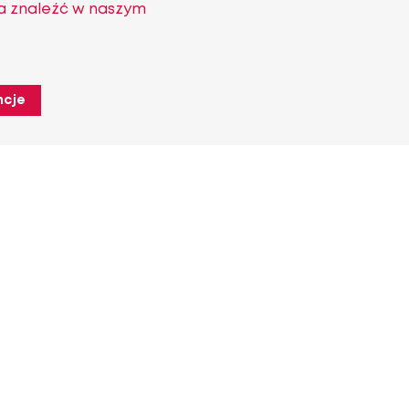
a znaleźć w naszym
ncje