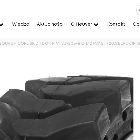
Wiedza
Aktualności
O Heuver
Kontakt
Obs
ALBOURGH CORE SKID TL ON RIM 153-203-8 Ø 17,2 MM ET+20.5 BLACK (RI