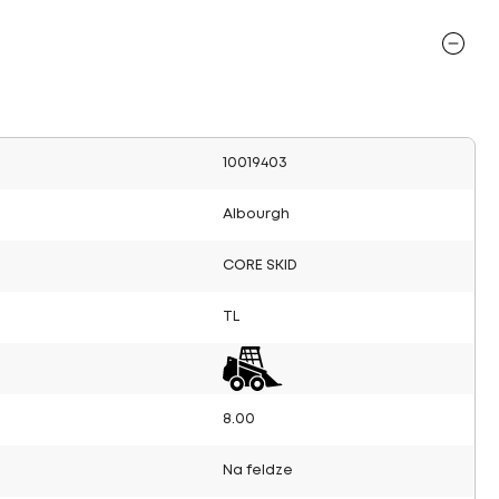
10019403
Albourgh
CORE SKID
TL
8.00
Na feldze