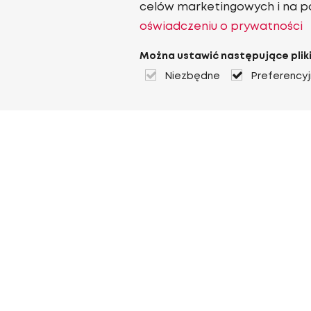
celów marketingowych i na p
oświadczeniu o prywatności
Można ustawić następujące pliki
Niezbędne
Preferency
O Heuver
O Heuver
Gwarancji