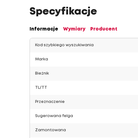
Specyfikacje
Informacje
Wymiary
Producent
Kod szybkiego wyszukiwania
Marka
Bieżnik
TL/TT
Przeznaczenie
Sugerowana felga
Zamontowana