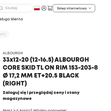
ługa klienta
GHT)
ALBOURGH
33x12-20 (12-16.5) ALBOURGH
CORE SKID TL ON RIM 153-203-8
Ø 17,2 MM ET+20.5 BLACK
(RIGHT)
Zaloguj się i przeglądaj ceny i stany
magazynowe
Masz już konto? Witamy ponownie!