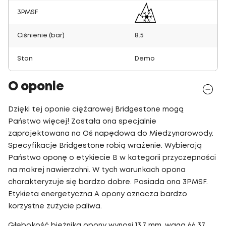
3PMSF
Ciśnienie (bar)
8.5
Stan
Demo
O oponie
Dzięki tej oponie ciężarowej Bridgestone mogą
Państwo więcej! Została ona specjalnie
zaprojektowana na Oś napędowa do Miedzynarowody.
Specyfikacje Bridgestone robią wrażenie. Wybierają
Państwo oponę o etykiecie B w kategorii przyczepności
na mokrej nawierzchni. W tych warunkach opona
charakteryzuje się bardzo dobre. Posiada ona 3PMSF.
Etykieta energetyczna A opony oznacza bardzo
korzystne zużycie paliwa.
Głębokość bieżnika opony wynosi 13,7 mm, waga 66,37