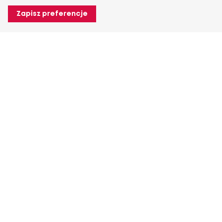
Zapisz preferencje
O Heuver
O Heuver
Gwarancji
Więcej O Heuver
Mój Heuver
Logowanie