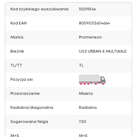
Kod szybkiego wyszukiwania
10019546
Kod EAN
8059033604664
Marka
Prometeon
Bieżnik
U02 URBAN-E MULTIAXLE
TL/TT
TL
Pozycja osi
Przeznaczenie
Miasto
Radialna/diagonalna
Radialna
Sugerowana felga
7.50
M+S
M+S