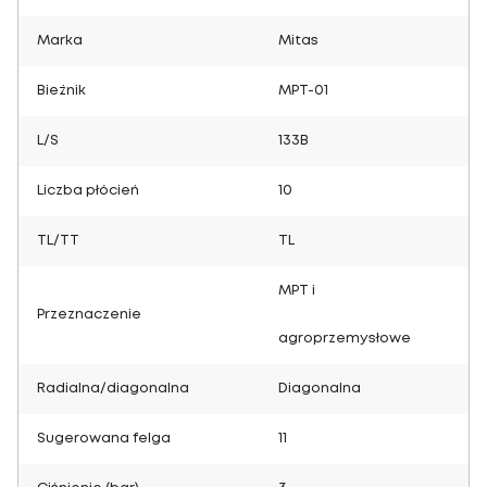
Marka
Mitas
Bieżnik
MPT-01
L/S
133B
Liczba płócień
10
TL/TT
TL
MPT i
Przeznaczenie
agroprzemysłowe
Radialna/diagonalna
Diagonalna
Sugerowana felga
11